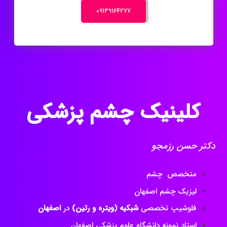
‎09139164277
کلینیک چشم پزشکی
دکتر حسن رزمجو
متخصص چشم
لیزیک چشم اصفهان
فلوشیپ تخصصی
شبکیه (ویتره و رتین)
در
اصفهان
استاد نمونه دانشگاه علوم پزشکی اصفهان