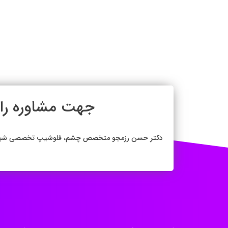
جهت م
دکتر حسن رزمجو متخصص چشم، فلوشیپ تخصصی شبکیه (وی