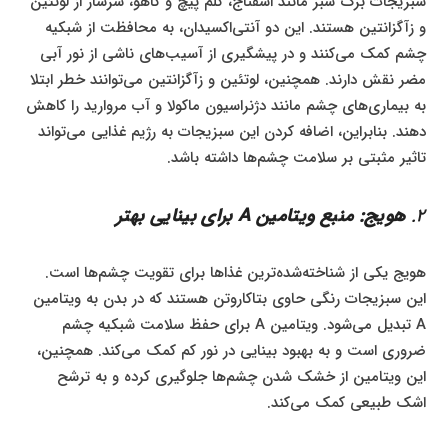
سبزیجات برگ سبز مانند اسفناج، کلم پیچ و کاهو، سرشار از لوتئین
و زآگزانتین هستند. این دو آنتی‌اکسیدان، به محافظت از شبکیه
چشم کمک می‌کنند و در پیشگیری از آسیب‌های ناشی از نور آبی
مضر نقش دارند. همچنین، لوتئین و زآگزانتین می‌توانند خطر ابتلا
به بیماری‌های چشم مانند دژنراسیون ماکولا و آب مروارید را کاهش
دهند. بنابراین، اضافه کردن این سبزیجات به رژیم غذایی می‌تواند
تاثیر مثبتی بر سلامت چشم‌ها داشته باشد.
2.
هویج: منبع ویتامین A برای بینایی بهتر
هویج یکی از شناخته‌شده‌ترین غذاها برای تقویت چشم‌ها است.
این سبزیجات رنگی حاوی بتاکاروتن هستند که در بدن به ویتامین
A تبدیل می‌شود. ویتامین A برای حفظ سلامت شبکیه چشم
ضروری است و به بهبود بینایی در نور کم کمک می‌کند. همچنین،
این ویتامین از خشک شدن چشم‌ها جلوگیری کرده و به ترشح
اشک طبیعی کمک می‌کند.