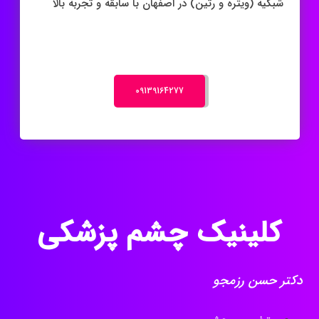
شبکیه (ویتره و رتین) در اصفهان با سابقه و تجربه بالا
‎09139164277
کلینیک چشم پزشکی
دکتر حسن رزمجو