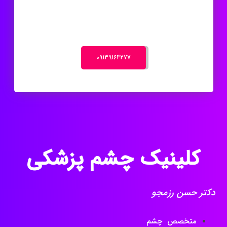
‎09139164277
کلینیک چشم پزشکی
دکتر حسن رزمجو
متخصص چشم
لیزیک چشم اصفهان