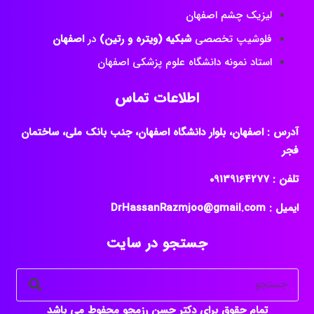
فلوشیپ تخصصی
شبکیه (ویتره و رتین)
در
اصفهان
استاد نمونه دانشگاه علوم پزشکی اصفهان
اطلاعات تماس
آدرس : اصفهان، بلوار دانشگاه اصفهان، جنب بانک ملی، ساختمان
فجر
تلفن : ‎09139164277
ایمیل : DrHassanRazmjoo@gmail.com
جستجو در سایت
تمام حقوق برای دکتر حسن رزمجو محفوط می باشد
طراحی سایت پزشکی اصفهان
پیمان خانی