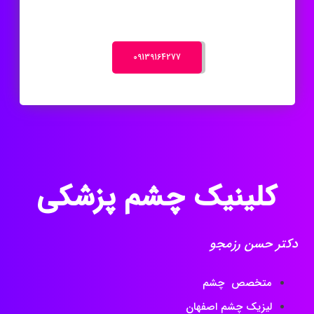
‎09139164277
کلینیک چشم پزشکی
دکتر حسن رزمجو
متخصص چشم
لیزیک چشم اصفهان
فلوشیپ تخصصی
شبکیه (ویتره و رتین)
در
اصفهان