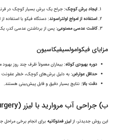
ایجاد برش کوچک
: جراح یک برش بسیار کوچک در قرنیه 
استفاده از امواج اولتراسوند
: دستگاه فیکو با استفاده از 
کاشت عدسی مصنوعی
: پس از برداشتن عدسی کدر، یک عدسی داخل چشمی (IOL
مزایای فیکوامولسیفیکاسیون
دوره بهبودی کوتاه
: بیماران معمولاً ظرف چند روز بهبود می
حداقل عوارض
: به دلیل برش‌های کوچک، خطر عفونت 
دقت بالا
: نتایج بسیار دقیق و قابل پیش‌بینی هستند.
ب) جراحی آب مروارید با لیزر (Femtosecond Laser-Assisted Cataract Surgery)
این روش جدیدتر، از
لیزر فمتوثانیه
برای انجام برخی مراحل جر