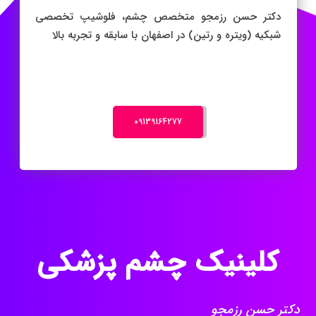
‎09139164277
کلینیک چشم پزشکی
دکتر حسن رزمجو
متخصص چشم