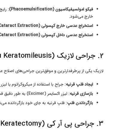
فیکو امولسیفیکاسیون (Phacoemulsification)
: رای
خارج می‌شود.
استخراج عدسی خارج کپسولی (Extracapsular Cataract Extraction)
استخراج عدسی داخل کپسولی (Intracapsular Cataract Extraction)
2. جراحی لازیک (LASIK – Laser-Assisted in Situ Keratomileusis)
لازیک یکی از پرطرفدارترین و موفق‌ترین جراحی‌های اصلاح عی
ایجاد فلپ قرنیه
: جراح با استفاده از میکروکراتوم یا لی
بازسازی قرنیه
: لیزر اکسایمر (Excimer) به طور دقیق قسمت‌های مشخصی از بافت قرنیه را تبخیر می‌کند تا انحنای آن را تغییر دهد.
بازگرداندن فلپ
: فلپ قرنیه به جای خود بازگردانده می‌شو
3. جراحی پی آر کی (PRK – Photorefractive Keratectomy)