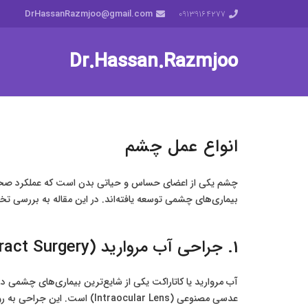
DrHassanRazmjoo@gmail.com
‎09139164277
Dr.Hassan.Razmjoo
انواع عمل چشم
چشم یکی از اعضای حساس و حیاتی بدن است که عملکرد صحیح
بیماری‌های چشمی توسعه یافته‌اند. در این مقاله به بررسی 
1. جراحی آب مروارید (Cataract Surgery)
آب مروارید یا کاتاراکت یکی از شایع‌ترین بیماری‌های چش
عدسی مصنوعی (Intraocular Lens) است. این جراحی به روش‌های مختلفی انجام می‌شود: