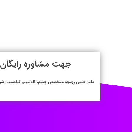
جهت م
دکتر حسن رزمجو متخصص چشم، فلوشیپ تخصصی شبکیه (وی