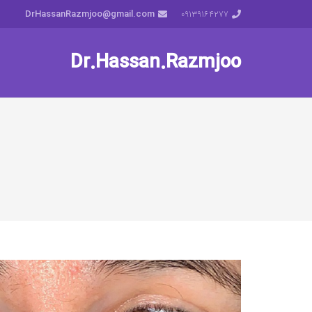
DrHassanRazmjoo@gmail.com
‎09139164277
Dr.Hassan.Razmjoo