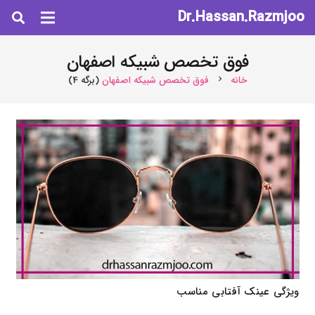
Dr.Hassan.Razmjoo
فوق تخصص شبیکه اصفهان
خانه
فوق تخصص شبیکه اصفهان
(برگه 4)
chevron_right
ویژگی عینک آفتابی مناسب