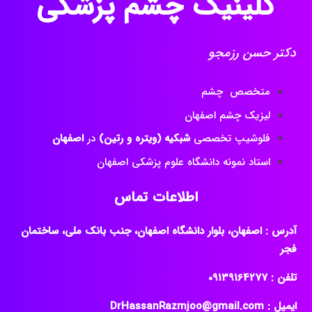
کلینیک چشم پزشکی
دکتر حسن رزمجو
متخصص چشم
لیزیک چشم اصفهان
فلوشیپ تخصصی
شبکیه (ویتره و رتین)
در
اصفهان
استاد نمونه دانشگاه علوم پزشکی اصفهان
اطلاعات تماس
آدرس : اصفهان، بلوار دانشگاه اصفهان، جنب بانک ملی، ساختمان
فجر
تلفن : ‎09139164277
ایمیل : DrHassanRazmjoo@gmail.com